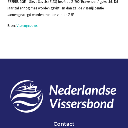
ZEEBRUGGE – Steve Savels (Z 53) heeft de Z 700 ‘Braveheart’ gekocht. Dit
jaar zal er nog mee worden gevist, en dan zal de visserijlicentie
samengevoegd worden met die van de Z 53.
Bron:
Visserijnieuws
Contact