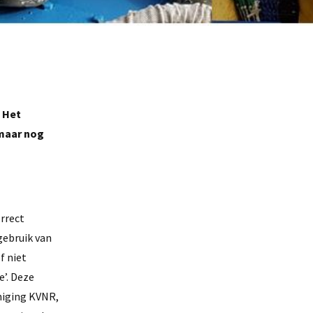
. Het
 maar nog
orrect
gebruik van
f niet
e’. Deze
niging KVNR,