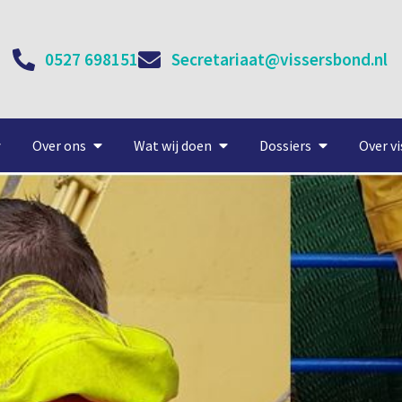
0527 698151
Secretariaat@vissersbond.nl
Over ons
Wat wij doen
Dossiers
Over vi