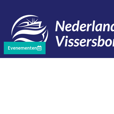
Evenementen
Contact
Telefoon: 0527 698151
E-mail: secretariaat@vissersbond.nl
Adres: Het spijk 20, 8321 WT Urk