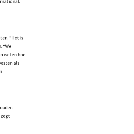
rnational.
ten. “Het is
n. “We
 en weten hoe
vesten als
n
houden
 zegt