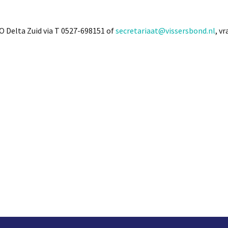
Delta Zuid via T 0527-698151 of
secretariaat@vissersbond.nl
, v