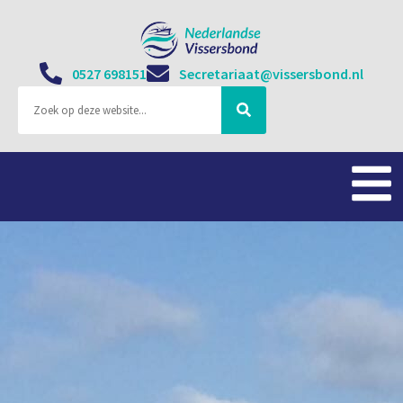
0527 698151
Secretariaat@vissersbond.nl