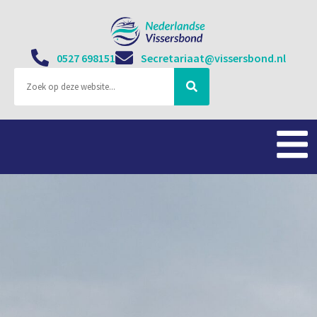
0527 698151
Secretariaat@vissersbond.nl