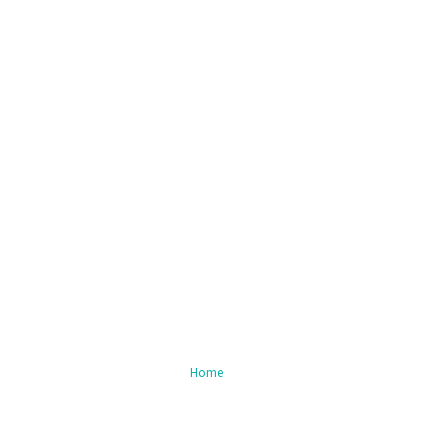
Nieuws
Home
/ Blog