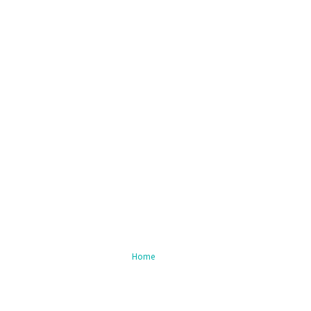
Nieuws
Home
/ Blog