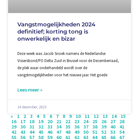
Vangstmogelijkheden 2024
definitief; korting tong is
onwerkelijk en bizar
Deze week was Jacob Snoek namens de Nederlandse
Vissersbond/PO Delta Zuid in Brussel voor de Decemberraad,
de plek waar onderhandeld wordt over de
vangstmogelijkheden voor het nieuwe jaar. Het goede
Lees meer »
14 december, 2023
«
1
2
3
4
5
6
7
8
9
10
11
12
13
14
15
16
17
18
19
20
21
22
23
24
25
26
27
28
29
30
31
32
33
34
35
36
37
38
39
40
41
42
43
44
45
46
47
48
49
50
51
52
53
54
55
56
57
58
59
60
61
62
63
64
65
66
67