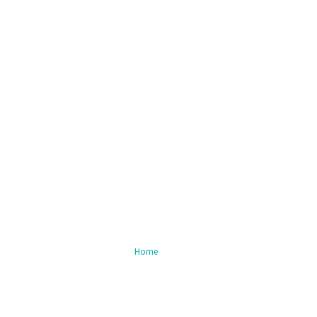
Nieuws
Home
/ Blog