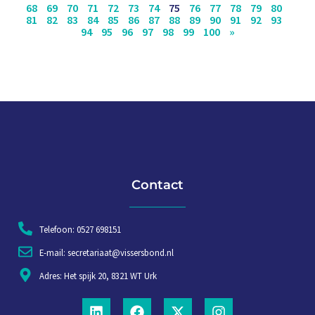
68
69
70
71
72
73
74
75
76
77
78
79
80
81
82
83
84
85
86
87
88
89
90
91
92
93
94
95
96
97
98
99
100
»
Contact
Telefoon: 0527 698151
E-mail: secretariaat@vissersbond.nl
Adres: Het spijk 20, 8321 WT Urk