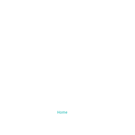
Nieuws
Home
/ Blog