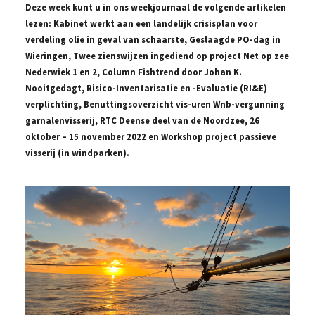
Deze week kunt u in ons weekjournaal de volgende artikelen
lezen: Kabinet werkt aan een landelijk crisisplan voor
verdeling olie in geval van schaarste, Geslaagde PO-dag in
Wieringen, Twee zienswijzen ingediend op project Net op zee
Nederwiek 1 en 2, Column Fishtrend door Johan K.
Nooitgedagt, Risico-Inventarisatie en -Evaluatie (RI&E)
verplichting, Benuttingsoverzicht vis-uren Wnb-vergunning
garnalenvisserij, RTC Deense deel van de Noordzee, 26
oktober – 15 november 2022 en Workshop project passieve
visserij (in windparken).