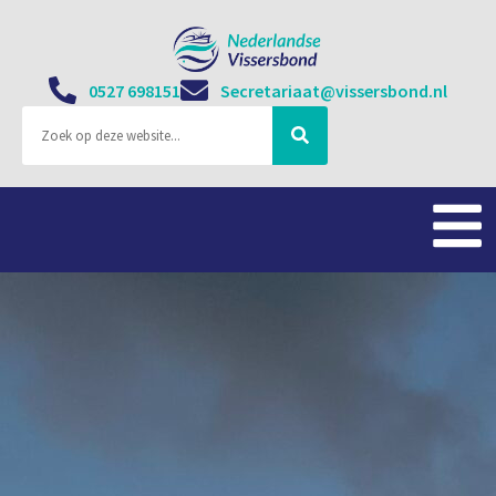
0527 698151
Secretariaat@vissersbond.nl